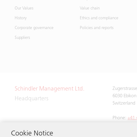
Our Values
Value chain
History
Ethics and compliance
Corporate governance
Policies and reports
Suppliers
Schindler Management Ltd.
Zugerstrass
6030 Ebikon
Headquarters
Switzerland
Phone:
+41 
Cookie Notice