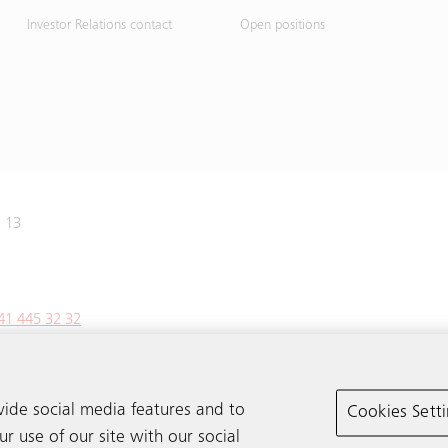
Investor Relations contact
Open positions
e 13
41 445 32 32
vide social media features and to
Cookies Sett
r use of our site with our social