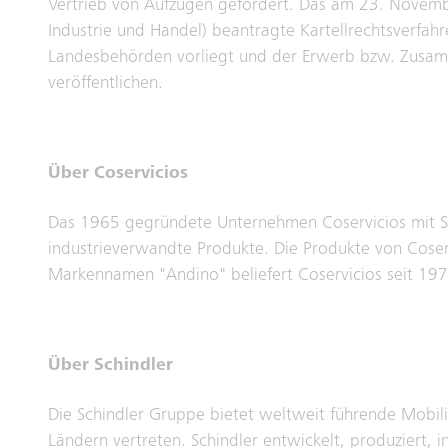
Vertrieb von Aufzügen gefördert. Das am 23. Novemb
Industrie und Handel) beantragte Kartellrechtsverfah
Landesbehörden vorliegt und der Erwerb bzw. Zusamm
veröffentlichen.
Über Coservicios
Das 1965 gegründete Unternehmen Coservicios mit Sitz
industrieverwandte Produkte. Die Produkte von Cose
Markennamen "Andino" beliefert Coservicios seit 19
Über Schindler
Die Schindler Gruppe bietet weltweit führende Mobil
Ländern vertreten. Schindler entwickelt, produziert, i