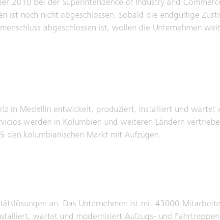
er 2010 bei der Superintendence of Industry and Commerce
ren ist noch nicht abgeschlossen. Sobald die endgültige Zus
enschluss abgeschlossen ist, wollen die Unternehmen weit
 in Medellín entwickelt, produziert, installiert und wartet
rvicios werden in Kolumbien und weiteren Ländern vertrieb
75 den kolumbianischen Markt mit Aufzügen.
itätslösungen an. Das Unternehmen ist mit 43000 Mitarbeit
nstalliert, wartet und modernisiert Aufzugs- und Fahrtreppens