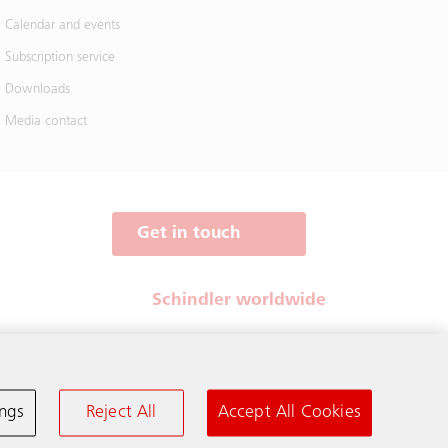
Calendar and events
Subscription service
Downloads
Media contact
Get in touch
Schindler worldwide
ings
Reject All
Accept All Cookies