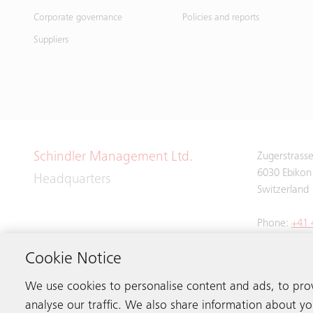
Corporate governance
Policies and reports
Suppliers
Schindler Management Ltd.
Zugerstrass
6030 Ebikon
Headquarters
Switzerland
Phone:
+41 
Cookie Notice
We use cookies to personalise content and ads, to pro
analyse our traffic. We also share information about you