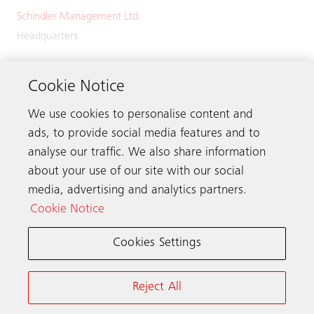
Schindler Management Ltd.
Headquarters
Zugerstrasse 13
6030 Ebikon
Cookie Notice
Switzerland
We use cookies to personalise content and
Phone:
+41 41 445 32 32
ads, to provide social media features and to
analyse our traffic. We also share information
about your use of our site with our social
media, advertising and analytics partners.
Get in touch
Cookie Notice
Cookies Settings
Schindler worldwide
Reject All
Terms & Conditions
Privacy Notice
Cookie Notice & Settings