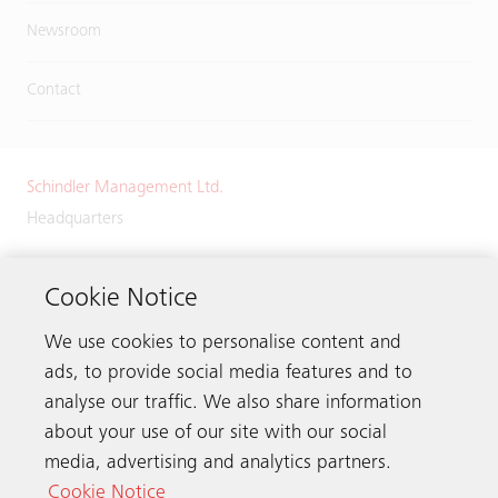
Newsroom
Contact
Schindler Management Ltd.
Headquarters
Zugerstrasse 13
6030 Ebikon
Cookie Notice
Switzerland
We use cookies to personalise content and
Phone:
+41 41 445 32 32
ads, to provide social media features and to
analyse our traffic. We also share information
about your use of our site with our social
media, advertising and analytics partners.
Get in touch
Cookie Notice