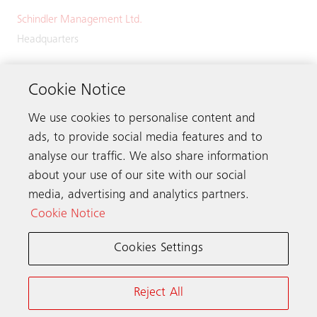
Schindler Management Ltd.
Headquarters
Zugerstrasse 13
6030 Ebikon
Cookie Notice
Switzerland
We use cookies to personalise content and
Phone:
+41 41 445 32 32
ads, to provide social media features and to
analyse our traffic. We also share information
about your use of our site with our social
media, advertising and analytics partners.
Get in touch
Cookie Notice
Cookies Settings
Schindler worldwide
Reject All
Terms & Conditions
Privacy Notice
Cookie Notice & Settings