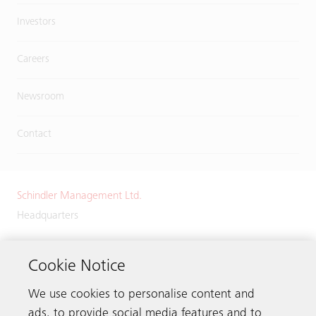
Investors
Careers
Newsroom
Contact
Schindler Management Ltd.
Headquarters
Zugerstrasse 13
6030 Ebikon
Cookie Notice
Switzerland
We use cookies to personalise content and
Phone:
+41 41 445 32 32
ads, to provide social media features and to