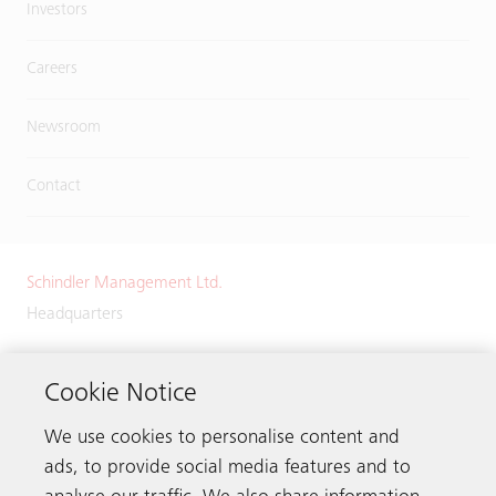
Investors
Careers
Newsroom
Contact
Schindler Management Ltd.
Headquarters
Zugerstrasse 13
6030 Ebikon
Cookie Notice
Switzerland
We use cookies to personalise content and
Phone:
+41 41 445 32 32
ads, to provide social media features and to