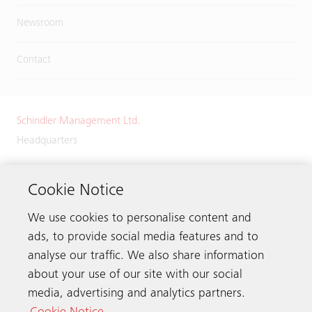
Newsroom
Contact
Schindler Management Ltd.
Headquarters
Zugerstrasse 13
6030 Ebikon
Cookie Notice
Switzerland
We use cookies to personalise content and
Phone:
+41 41 445 32 32
ads, to provide social media features and to
analyse our traffic. We also share information
about your use of our site with our social
media, advertising and analytics partners.
Get in touch