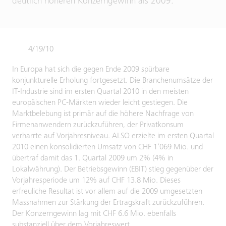
deutlich höheren Konzerngewinn als 2009.
4/19/10
In Europa hat sich die gegen Ende 2009 spürbare
konjunkturelle Erholung fortgesetzt. Die Branchenumsätze der
IT-Industrie sind im ersten Quartal 2010 in den meisten
europäischen PC-Märkten wieder leicht gestiegen. Die
Marktbelebung ist primär auf die höhere Nachfrage von
Firmenanwendern zurückzuführen, der Privatkonsum
verharrte auf Vorjahresniveau. ALSO erzielte im ersten Quartal
2010 einen konsolidierten Umsatz von CHF 1’069 Mio. und
übertraf damit das 1. Quartal 2009 um 2% (4% in
Lokalwährung). Der Betriebsgewinn (EBIT) stieg gegenüber der
Vorjahresperiode um 12% auf CHF 13.8 Mio. Dieses
erfreuliche Resultat ist vor allem auf die 2009 umgesetzten
Massnahmen zur Stärkung der Ertragskraft zurückzuführen.
Der Konzerngewinn lag mit CHF 6.6 Mio. ebenfalls
substanziell über dem Vorjahreswert.