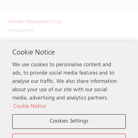
Schindler Management Ltd.
Headquarters
Zugerstrasse 13
6030 Ebikon
Cookie Notice
Switzerland
We use cookies to personalise content and
Phone:
+41 41 445 32 32
ads, to provide social media features and to
analyse our traffic. We also share information
about your use of our site with our social
media, advertising and analytics partners.
Get in touch
Cookie Notice
Cookies Settings
Schindler worldwide